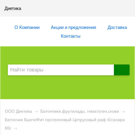
Диетика
О Компании
Акции и предложения
Доставка
Контакты
ООО Диетика
→
Батончики,фрутилады, гематоген,снэки
→
Батончик БьютиФит протеиновый Цитрусовый раф б/сахара
60г
→