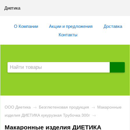
Диетика
О Компании
Акции и предложения
Доставка
Контакты
ООО Диетика
→
Безглютеновая продукция
→
Макаронные
изделия ДИЕТИКА кукурузная Трубочка 300г
→
Макаронные изделия ДИЕТИКА