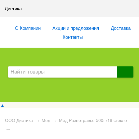
Диетика
О Компании
Акции и предложения
Доставка
Контакты
▲
ООО Диетика
→
Мед
→
Мед Разнотравье 500г /18 стекло
→