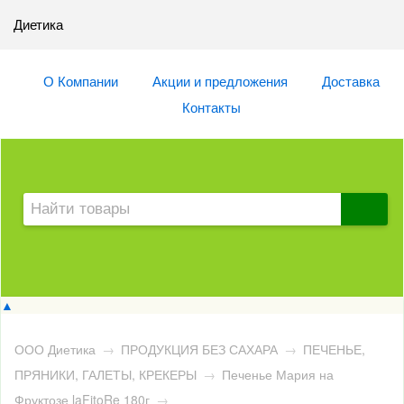
Диетика
О Компании
Акции и предложения
Доставка
Контакты
▲
ООО Диетика
→
ПРОДУКЦИЯ БЕЗ САХАРА
→
ПЕЧЕНЬЕ,
ПРЯНИКИ, ГАЛЕТЫ, КРЕКЕРЫ
→
Печенье Мария на
Фруктозе laFitoRe 180г
→