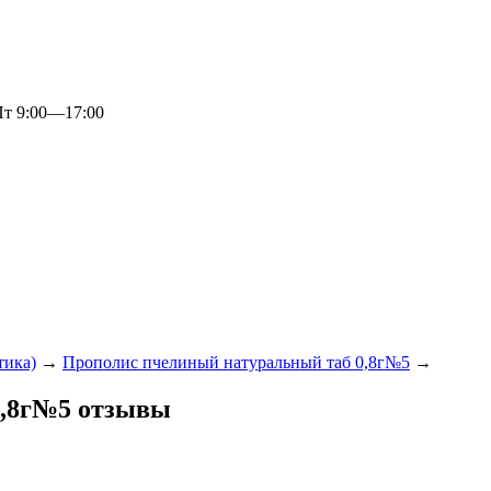
 9:00—17:00
тика)
→
Прополис пчелиный натуральный таб 0,8г№5
→
0,8г№5 отзывы