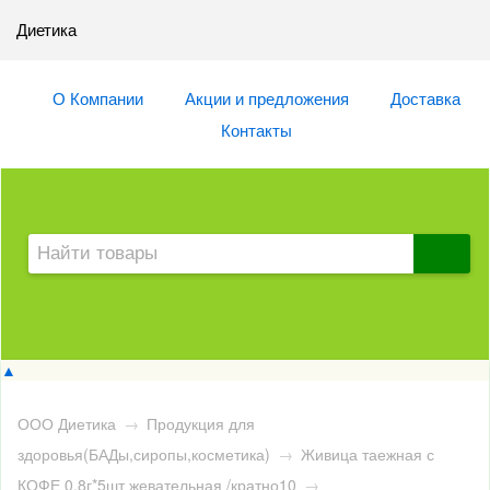
Диетика
О Компании
Акции и предложения
Доставка
Контакты
▲
ООО Диетика
→
Продукция для
здоровья(БАДы,сиропы,косметика)
→
Живица таежная с
КОФЕ 0,8г*5шт жевательная /кратно10
→