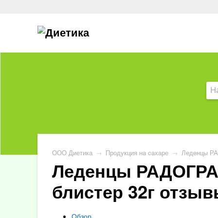
ООО Диетика
→
Продукция на сахаре
→
Леденцы РА
Леденцы РАДОГРА
блистер 32г отзы
Обзор