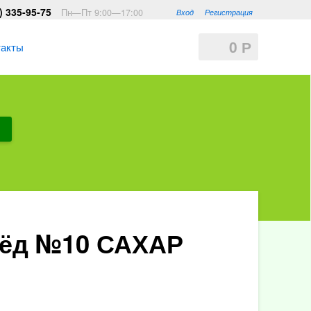
) 335-95-75
Пн—Пт 9:00—17:00
Вход
Регистрация
0
Р
такты
Мёд №10 САХАР