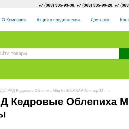
+7 (383) 335-93-38, +7 (383) 335-99-20, +7 (383
О Компании
Акции и предложения
Доставка
Кон
ДОГРАД Кедровые Облепиха Мёд №10 САХАР блистер 32г
→
Д Кедровые Облепиха 
вы