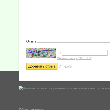
Отзыв
→
Обновить капчу (CAPTCHA)
Ctrl+Enter
Обратная связь