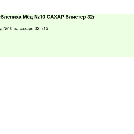
блепиха Мёд №10 САХАР блистер 32г
№10 на сахаре 32г /15