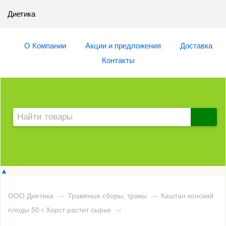
Диетика
О Компании
Акции и предложения
Доставка
Контакты
▲
ООО Диетика
→
Травяные сборы, травы
→
Каштан конский
плоды 50 г Хорст растит сырье
→