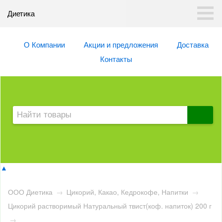
Диетика
О Компании
Акции и предложения
Доставка
Контакты
▲
ООО Диетика
→
Цикорий, Какао, Кедрокофе, Напитки
→
Цикорий растворимый Натуральный твист(коф. напиток) 200 г
→