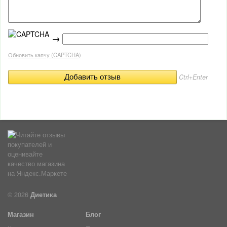
→
Обновить капчу (CAPTCHA)
Ctrl+Enter
© 2026
Диетика
Магазин
Блог