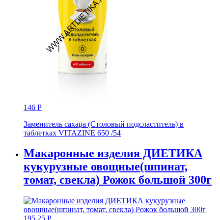
146
Р
Заменитель сахара (Столовый подсластитель) в
таблетках VITAZINE 650 /54
Макаронные изделия ДИЕТИКА
кукурузные овощные(шпинат,
томат, свекла) Рожок большой 300г
195,25
Р