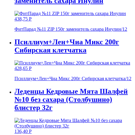
заменитель сахара Инулин
438,75
Р
ФитПарад №11 ZIP 150г заменитель сахара Инулин/12
Псиллиум+Лен+Чиа Микс 200г
Сибирская клетчатка
428,65
Р
Псиллиум+Лен+Чиа Микс 200г Сибирская клетчатка/12
Леденцы Кедровые Мята Шалфей
№10 без сахара (Столбушино)
блистер 32г
136,40
Р