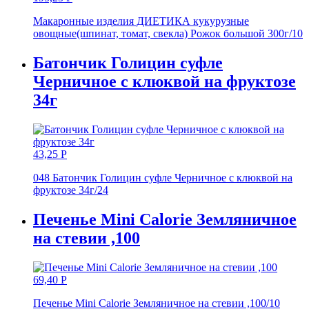
Макаронные изделия ДИЕТИКА кукурузные
овощные(шпинат, томат, свекла) Рожок большой 300г/10
Батончик Голицин суфле
Черничное с клюквой на фруктозе
34г
43,25
Р
048 Батончик Голицин суфле Черничное с клюквой на
фруктозе 34г/24
Печенье Mini Calorie Земляничное
на стевии ,100
69,40
Р
Печенье Mini Calorie Земляничное на стевии ,100/10