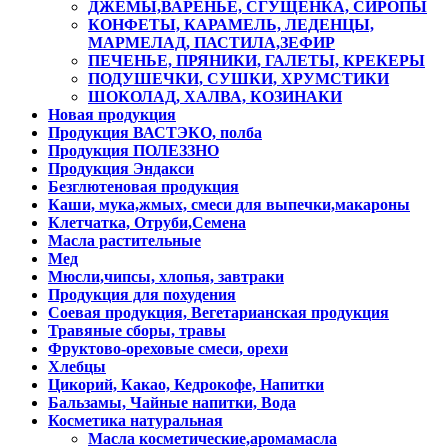
ДЖЕМЫ,ВАРЕНЬЕ, СГУЩЕНКА, СИРОПЫ
КОНФЕТЫ, КАРАМЕЛЬ, ЛЕДЕНЦЫ,
МАРМЕЛАД, ПАСТИЛА,ЗЕФИР
ПЕЧЕНЬЕ, ПРЯНИКИ, ГАЛЕТЫ, КРЕКЕРЫ
ПОДУШЕЧКИ, СУШКИ, ХРУМСТИКИ
ШОКОЛАД, ХАЛВА, КОЗИНАКИ
Новая продукция
Продукция ВАСТЭКО, полба
Продукция ПОЛЕЗЗНО
Продукция Эндакси
Безглютеновая продукция
Каши, мука,жмых, смеси для выпечки,макароны
Клетчатка, Отруби,Семена
Масла растительные
Мед
Мюсли,чипсы, хлопья, завтраки
Продукция для похудения
Соевая продукция, Вегетарианская продукция
Травяные сборы, травы
Фруктово-ореховые смеси, орехи
Хлебцы
Цикорий, Какао, Кедрокофе, Напитки
Бальзамы, Чайные напитки, Вода
Косметика натуральная
Масла косметические,аромамасла