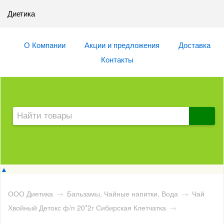
Диетика
О Компании
Акции и предложения
Доставка
Контакты
▲
ООО Диетика
→
Бальзамы, Чайные напитки, Вода
→
Чай
Хвойный Детокс ф/п 20*2г Сибирская Клетчатка
→