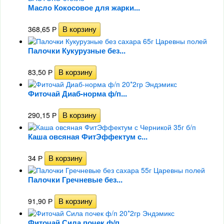
Масло Кокосовое для жарки...
368,65
Р
Палочки Кукурузные без...
83,50
Р
Фиточай Диаб-норма ф/п...
290,15
Р
Каша овсяная ФитЭффектум с...
34
Р
Палочки Гречневые без...
91,90
Р
Фиточай Сила почек ф/п...