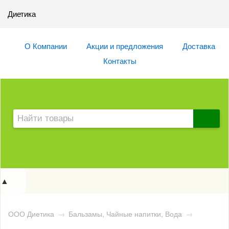
Диетика
О Компании
Акции и предложения
Доставка
Контакты
▲
ООО Диетика
→
Бальзамы, Чайные напитки, Вода
→