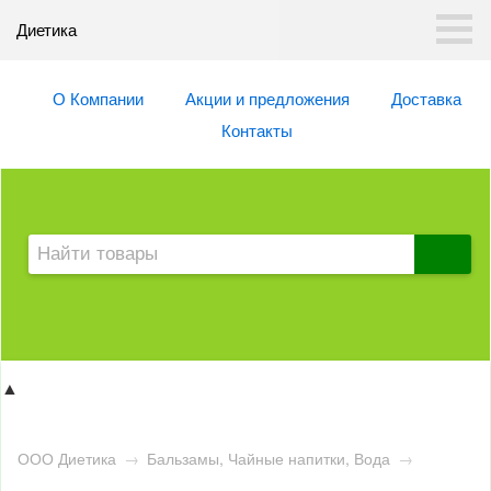
Диетика
О Компании
Акции и предложения
Доставка
Контакты
▲
ООО Диетика
→
Бальзамы, Чайные напитки, Вода
→