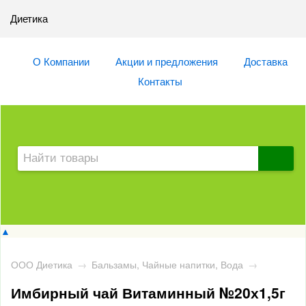
Диетика
О Компании
Акции и предложения
Доставка
Контакты
▲
ООО Диетика
→
Бальзамы, Чайные напитки, Вода
→
Имбирный чай Витаминный №20х1,5г