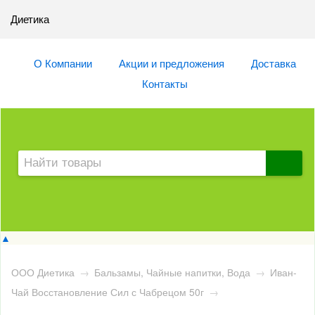
Диетика
О Компании
Акции и предложения
Доставка
Контакты
▲
ООО Диетика
→
Бальзамы, Чайные напитки, Вода
→
Иван-
Чай Восстановление Сил с Чабрецом 50г
→