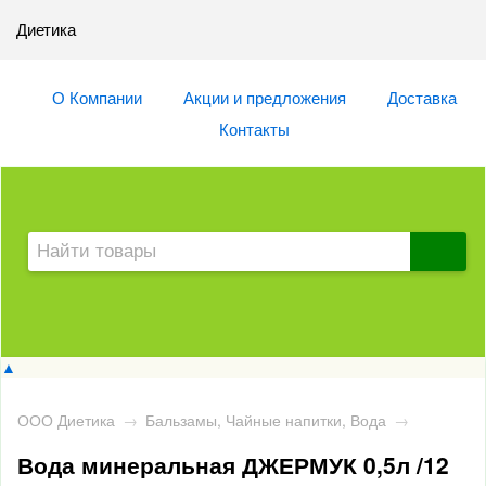
Диетика
О Компании
Акции и предложения
Доставка
Контакты
▲
ООО Диетика
→
Бальзамы, Чайные напитки, Вода
→
Вода минеральная ДЖЕРМУК 0,5л /12