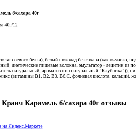
ель б/сахара 40г
а 40г/12
золят соевого белка), белый шоколад без сахара (какао-масло, п
чный, диетические пищевые волокна, эмульгатор - лецитин из п
ситель натуральный, ароматизатор натуральный "Клубника")), п
кс (витамины В1, В2, В3, В6,С, фолиевая кислота, кальций, же
Кранч Карамель б/сахара 40г отзывы