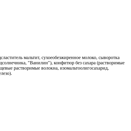
одсластитель мальтит, сухоеобезжиренное молоко, сыворотка
одсолнечника, "Ванилин"), конфитюр без сахара (растворимые
ищевые растворимые волокна, изомальтоолигосахарид,
лезо).