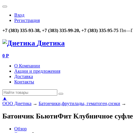
Вход
Регистрация
+7 (383) 335-93-38, +7 (383) 335-99-20, +7 (383) 335-95-75
Пн—Пт
Диетика
0
Р
О Компании
Акции и предложения
Доставка
Контакты
▲
ООО Диетика
→
Батончики,фрутилады, гематоген,снэки
→
Батончик БьютиФит Клубничное суфле 
Обзор