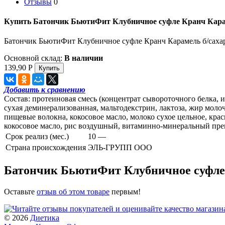
Отзывы
0
Купить Батончик БьютиФит Клубничное суфле Кранч Карам
Батончик БьютиФит Клубничное суфле Кранч Карамель б/сахар
Основной склад:
В наличии
139,90
Р
Добавить к сравнению
Состав: протеиновая смесь (концентрат сывороточного белка, и
сухая деминерализованная, мальтодекстрин, лактоза, жир моло
пищевые волокна, кокосовое масло, молоко сухое цельное, кра
кокосовое масло, рис воздушный, витаминно-минеральный преми
Срок реализ (мес.)
10 —
Страна происхождения
ЭЛЬ-ГРУПП ООО
Батончик БьютиФит Клубничное суфле 
Оставьте
отзыв об этом товаре
первым!
© 2026
Диетика