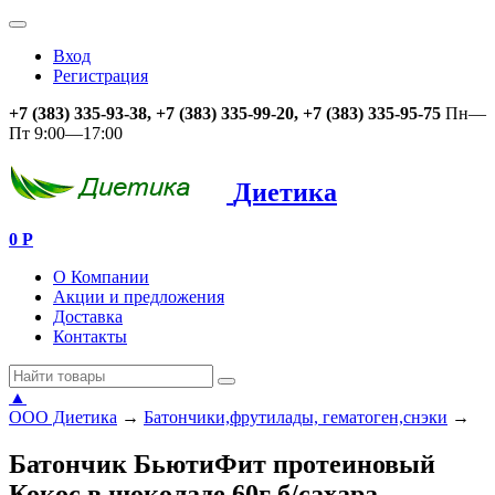
Вход
Регистрация
+7 (383) 335-93-38, +7 (383) 335-99-20, +7 (383) 335-95-75
Пн—
Пт 9:00—17:00
Диетика
0
Р
О Компании
Акции и предложения
Доставка
Контакты
▲
ООО Диетика
→
Батончики,фрутилады, гематоген,снэки
→
Батончик БьютиФит протеиновый
Кокос в шоколаде 60г б/сахара