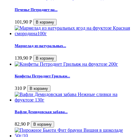
Печенье Петродиет на...
101,90
Р
Мармелад из натуральных...
139,90
Р
Конфеты Петродиет Грильяж...
310
Р
Вафли Демидовская забава...
82,90
Р