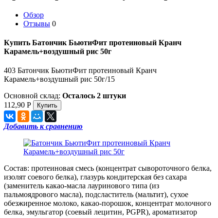
Обзор
Отзывы
0
Купить Батончик БьютиФит протеиновый Кранч
Карамель+воздушный рис 50г
403 Батончик БьютиФит протеиновый Кранч
Карамель+воздушный рис 50г/15
Основной склад:
Осталось 2 штуки
112,90
Р
Добавить к сравнению
Состав: протеиновая смесь (концентрат сывороточного белка,
изолят соевого белка), глазурь кондитерская без сахара
(заменитель какао-масла лауринового типа (из
пальмоядрового масла), подсластитель (мальтит), сухое
обезжиренное молоко, какао-порошок, концентрат молочного
белка, эмульгатор (соевый лецитин, PGPR), ароматизатор