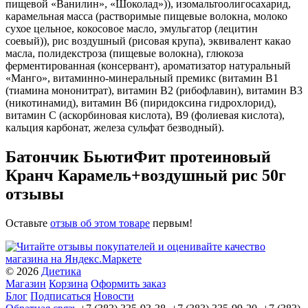
пищевой «Ванилин», «Шоколад»)), изомальтоолигосахарид,
карамельная масса (растворимые пищевые волокна, молоко
сухое цельное, кокосовое масло, эмульгатор (лецитин
соевый)), рис воздушный (рисовая крупа), эквивалент какао
масла, полидекстроза (пищевые волокна), глюкоза
ферментированная (консервант), ароматизатор натуральный
«Манго», витаминно-минеральный премикс (витамин В1
(тиамина мононитрат), витамин В2 (рибофлавин), витамин В3
(никотинамид), витамин В6 (пиридоксина гидрохлорид),
витамин С (аскорбиновая кислота), В9 (фолиевая кислота),
кальция карбонат, железа сульфат безводный).
Батончик БьютиФит протеиновый
Кранч Карамель+воздушный рис 50г
отзывы
Оставьте
отзыв об этом товаре
первым!
© 2026
Диетика
Магазин
Корзина
Оформить заказ
Блог
Подписаться
Новости