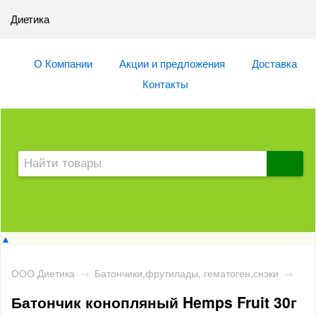
Диетика
О Компании
Акции и предложения
Доставка
Контакты
▲
ООО Диетика
→
Батончики,фрутилады, гематоген,снэки
→
Батончик конопляный Hemps Fruit 30г