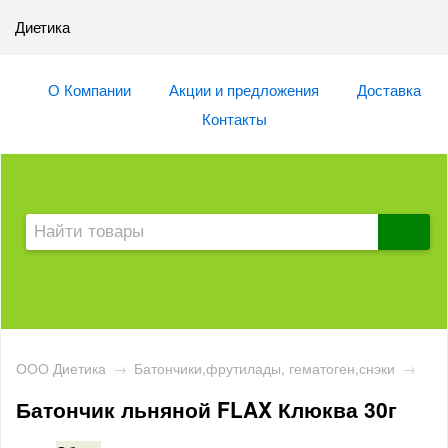
Диетика
О Компании
Акции и предложения
Доставка
Контакты
ООО Диетика
→
Батончики,фрутилады, гематоген,снэки
→
Батончик льняной FLAX Клюква 30г