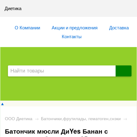
Диетика
О Компании
Акции и предложения
Доставка
Контакты
▲
ООО Диетика
→
Батончики,фрутилады, гематоген,снэки
→
Батончик мюсли ДиYes Банан с