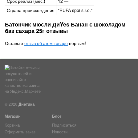
Срок реализ (мес.)
12 —
Страна происхождения
"RUPA spoi s.r.o."
Батончик мюсли ДиYes Банан с шоколадом
баз сахара 25г отзывы
Оставьте
отзыв об этом товаре
первым!
© 2026
Диетика
Магазин
Блог
Корзина
Подписаться
Оформить заказ
Новости