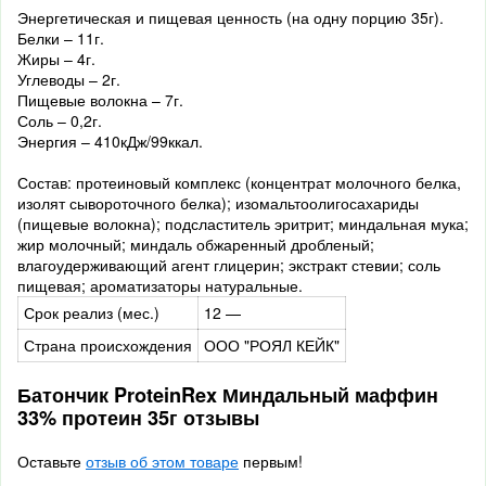
Энергетическая и пищевая ценность (на одну порцию 35г).
Белки – 11г.
Жиры – 4г.
Углеводы – 2г.
Пищевые волокна – 7г.
Соль – 0,2г.
Энергия – 410кДж/99ккал.
Состав: протеиновый комплекс (концентрат молочного белка,
изолят сывороточного белка); изомальтоолигосахариды
(пищевые волокна); подсластитель эритрит; миндальная мука;
жир молочный; миндаль обжаренный дробленый;
влагоудерживающий агент глицерин; экстракт стевии; соль
пищевая; ароматизаторы натуральные.
Срок реализ (мес.)
12 —
Страна происхождения
ООО "РОЯЛ КЕЙК"
Батончик ProteinRex Миндальный маффин
33% протеин 35г отзывы
Оставьте
отзыв об этом товаре
первым!