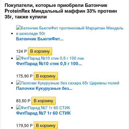
Покупатели, которые приобрели Батончик
ProteinRex Миндальный маффин 33% протеин
35г, также купили
Батончик БьютиФит...
124
Р
ФитПарад №10 стик 0,5 г 100...
175,90
Р
Палочки Кукурузные без...
83,50
Р
ФитПарад №7 1г 60 СТИК
179,50
Р