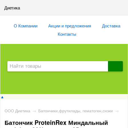
Диетика
О Компании
Акции и предложения
Доставка
Контакты
▲
ООО Диетика
→
Батончики,фрутилады, гематоген,снэки
→
Батончик ProteinRex Миндальный