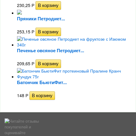
230,25
Р
Пряники Петродиет...
253,15
Р
Печенье овсяное Петродиет...
209,65
Р
Батончик БьютиФит...
148
Р