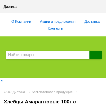
Диетика
О Компании
Акции и предложения
Доставка
Контакты
▲
ООО Диетика
→
Безглютеновая продукция
→
Хлебцы Амарантовые 100г с