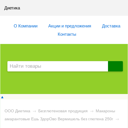
Диетика
О Компании
Акции и предложения
Доставка
Контакты
▲
ООО Диетика
→
Безглютеновая продукция
→
Макароны
амарантовые Ешь ЗдорОво Вермишель без глютена 250г
→