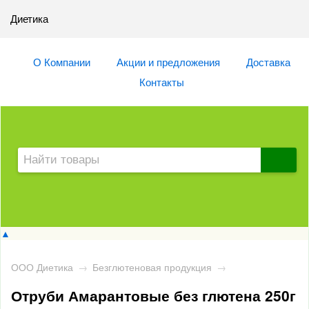
Диетика
О Компании
Акции и предложения
Доставка
Контакты
▲
ООО Диетика
→
Безглютеновая продукция
→
Отруби Амарантовые без глютена 250г