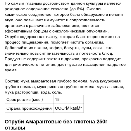
Но самым главным достоинством данной культуры является
рекордное содержание сквалена (до 6%). Сквален –
химическое соединение, которое было обнаружено в печени
акул, оно повышает иммунитет и сопротивляемость
организма к различным заболеваниям, является
эффективным борцом с онкологическими опухолями.
Отруби содержат клетчатку, которая благотворно влияет на
процесс пищеварения, помогает чистить организм.
Добавляйте их в каши, кефир, йогурты, супы, соки – это
значительно повысит питательность и полезность блюд.
Продукт не содержит глютен и дрожжи, прекрасно подходит
для диетического питания, дает чувство насыщения на долгое
время.
Состав: мука амарантовая грубого помола, мука кукурузная
грубого помола, мука рисовая грубого помола, мука льняная,
мука расторопши, вода, соль.
Срок реализ (мес.)
18 —
Страна происхождения
ООО"MikasM"
Отруби Амарантовые без глютена 250г
отзывы