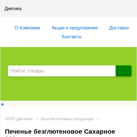
Диетика
О Компании
Акции и предложения
Доставка
Контакты
▲
ООО Диетика
→
Безглютеновая продукция
→
Печенье безглютеновое Сахарное