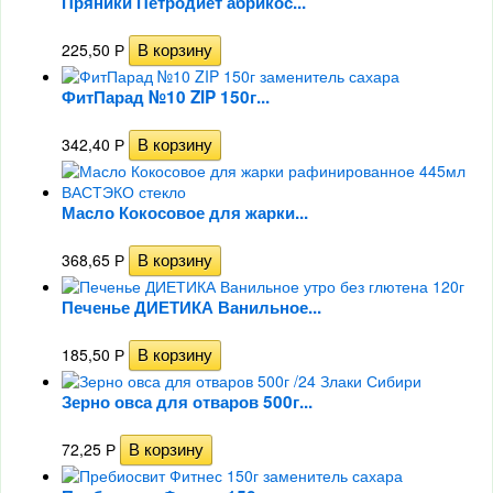
Пряники Петродиет абрикос...
225,50
Р
ФитПарад №10 ZIP 150г...
342,40
Р
Масло Кокосовое для жарки...
368,65
Р
Печенье ДИЕТИКА Ванильное...
185,50
Р
Зерно овса для отваров 500г...
72,25
Р