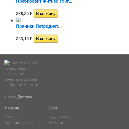
Пребиосвит Фитнес 150г...
268,25
Р
Пряники Петродиет...
253,15
Р
© 2026
Диетика
Магазин
Блог
Корзина
Подписаться
Оформить заказ
Новости