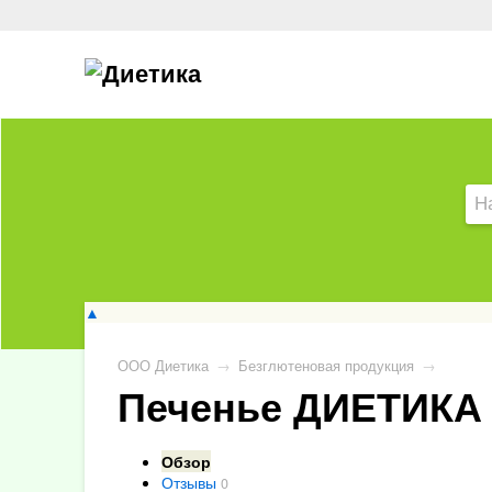
▲
ООО Диетика
→
Безглютеновая продукция
→
Печенье ДИЕТИКА 
Обзор
Отзывы
0