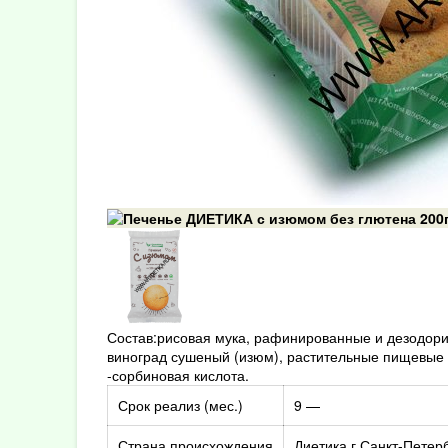
Состав:рисовая мука, рафинированные и дезодорир
виноград сушеный (изюм), растительные пищевые в
-сорбиновая кислота.
Срок реализ (мес.)
9 —
Страна происхождения
Диетика г.Санкт-Петер