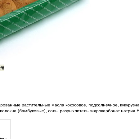
ованные растительные масла кокосовое, подсолнечное, кукурузная
олокна (бамбуковые), соль, разрыхлитель гидрокарбонат натрия 
бург