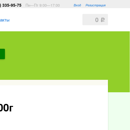
) 335-95-75
Пн—Пт 9:00—17:00
Вход
Регистрация
0
такты
Р
00г