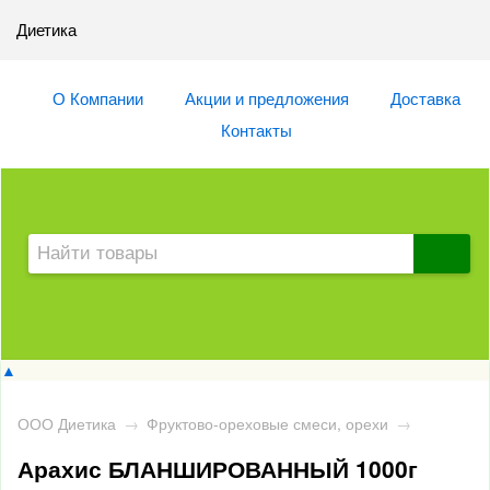
Диетика
О Компании
Акции и предложения
Доставка
Контакты
▲
ООО Диетика
→
Фруктово-ореховые смеси, орехи
→
Арахис БЛАНШИРОВАННЫЙ 1000г