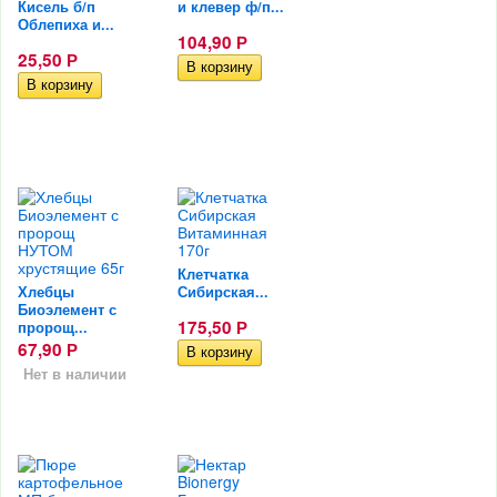
Кисель б/п
и клевер ф/п...
Облепиха и...
104,90
Р
25,50
Р
Клетчатка
Хлебцы
Сибирская...
Биоэлемент с
175,50
пророщ...
Р
67,90
Р
Нет в наличии