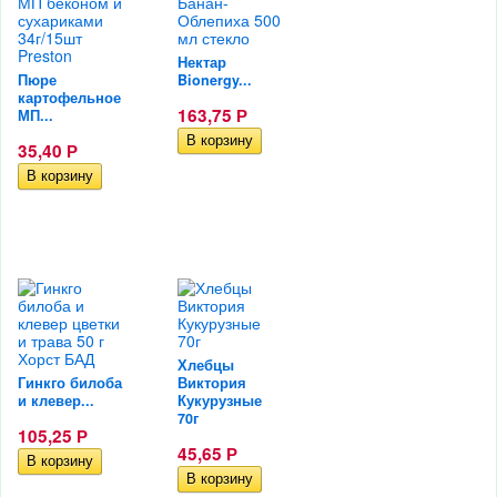
Нектар
Пюре
Bionergy...
картофельное
163,75
МП...
Р
35,40
Р
Хлебцы
Гинкго билоба
Виктория
и клевер...
Кукурузные
70г
105,25
Р
45,65
Р