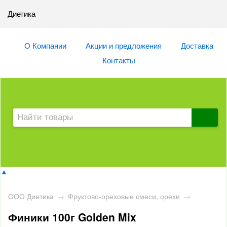
Диетика
О Компании
Акции и предложения
Доставка
Контакты
▲
ООО Диетика
→
Фруктово-ореховые смеси, орехи
→
Финики 100г Golden Mix