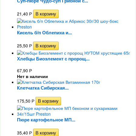
Суп-пюре Чудо-суп Грибной с...
21,40
Р
Кисель б/п Облепиха и...
25,50
Р
Хлебцы Биоэлемент с пророщ...
67,90
Р
Нет в наличии
Клетчатка Сибирская...
175,50
Р
Пюре картофельное МП...
35,40
Р