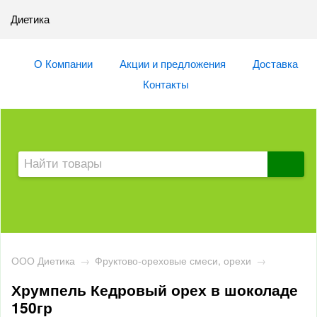
Диетика
О Компании
Акции и предложения
Доставка
Контакты
ООО Диетика
→
Фруктово-ореховые смеси, орехи
→
Хрумпель Кедровый орех в шоколаде
150гр