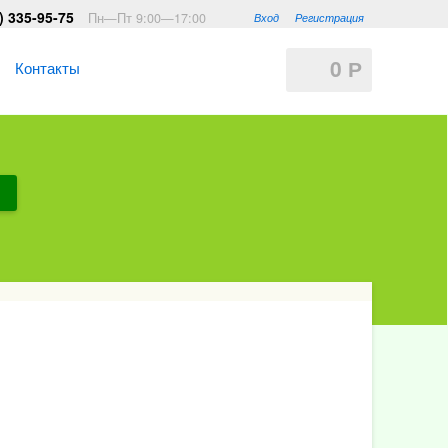
) 335-95-75
Пн—Пт 9:00—17:00
Вход
Регистрация
0
Контакты
Р