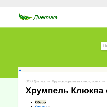
▲
ООО Диетика
→
Фруктово-ореховые смеси, орехи
→
Хрумпель Клюква 
Обзор
Отзывы
0