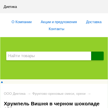
Диетика
О Компании
Акции и предложения
Доставка
Контакты
▲
ООО Диетика
→
Фруктово-ореховые смеси, орехи
→
Хрумпель Вишня в черном шоколаде