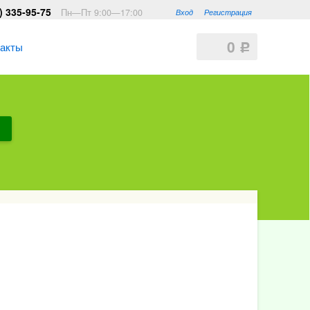
) 335-95-75
Пн—Пт 9:00—17:00
Вход
Регистрация
0
такты
Р