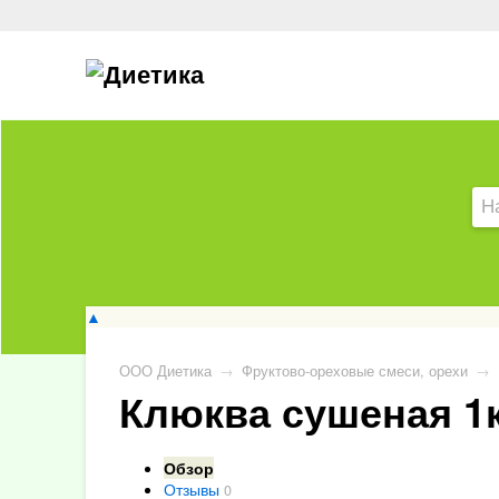
▲
ООО Диетика
→
Фруктово-ореховые смеси, орехи
→
Клюква сушеная 1
Обзор
Отзывы
0