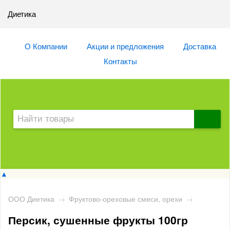
Диетика
О Компании
Акции и предложения
Доставка
Контакты
▲
ООО Диетика
→
Фруктово-ореховые смеси, орехи
→
Персик, сушенные фрукты 100гр