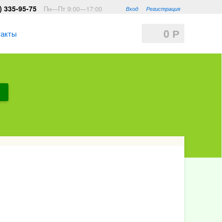
) 335-95-75
Пн—Пт 9:00—17:00
Вход
Регистрация
0
Р
такты