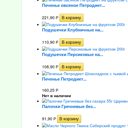
Печенье овсяное Петродиет...
221,90
Р
Подушечки Клубничные на...
110,90
Р
Подушечки Персиковые на...
108,90
Р
Печенье Петродиет...
160,25
Р
Нет в наличии
Палочки Гречневые без...
91,90
Р