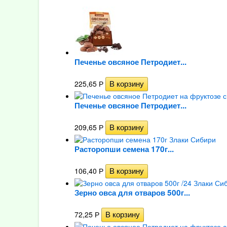
Печенье овсяное Петродиет...
225,65
Р
Печенье овсяное Петродиет...
209,65
Р
Расторопши семена 170г...
106,40
Р
Зерно овса для отваров 500г...
72,25
Р