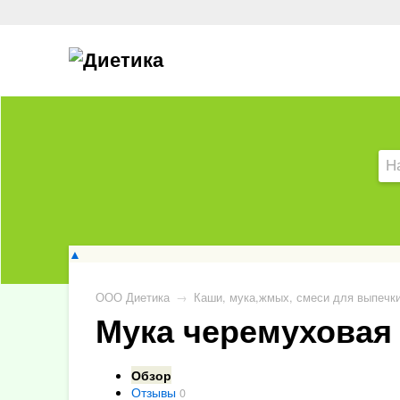
▲
ООО Диетика
→
Каши, мука,жмых, смеси для выпечк
Мука черемуховая 
Обзор
Отзывы
0