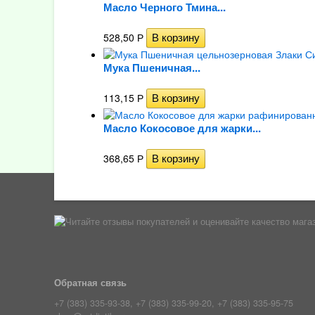
Масло Черного Тмина...
528,50
Р
Мука Пшеничная...
113,15
Р
Масло Кокосовое для жарки...
368,65
Р
Обратная связь
+7 (383) 335-93-38, +7 (383) 335-99-20, +7 (383) 335-95-75