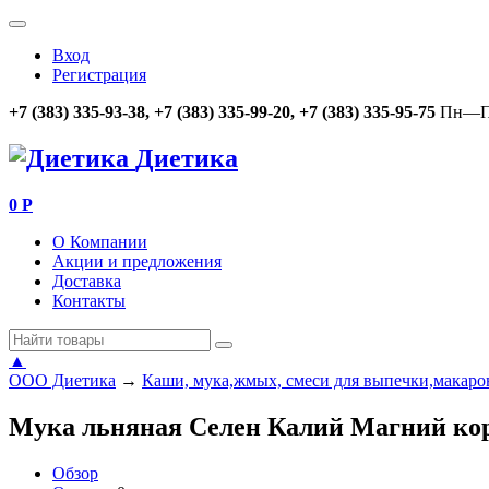
Вход
Регистрация
+7 (383) 335-93-38, +7 (383) 335-99-20, +7 (383) 335-95-75
Пн—Пт
Диетика
0
Р
О Компании
Акции и предложения
Доставка
Контакты
▲
ООО Диетика
→
Каши, мука,жмых, смеси для выпечки,макар
Мука льняная Селен Калий Магний кор
Обзор