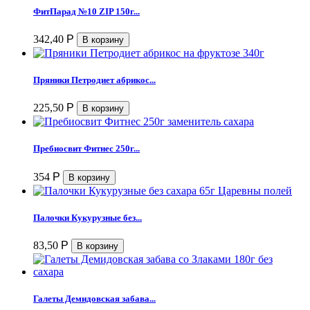
ФитПарад №10 ZIP 150г...
342,40
Р
Пряники Петродиет абрикос...
225,50
Р
Пребиосвит Фитнес 250г...
354
Р
Палочки Кукурузные без...
83,50
Р
Галеты Демидовская забава...