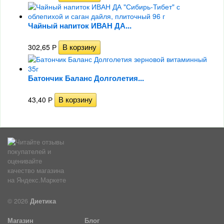
Чайный напиток ИВАН ДА...
302,65
Р
Батончик Баланс Долголетия...
43,40
Р
© 2026
Диетика
Магазин
Блог