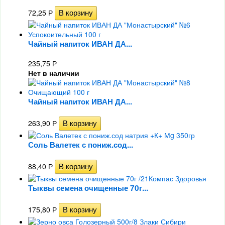
72,25
Р
Чайный напиток ИВАН ДА...
235,75
Р
Нет в наличии
Чайный напиток ИВАН ДА...
263,90
Р
Соль Валетек с пониж.сод...
88,40
Р
Тыквы семена очищенные 70г...
175,80
Р