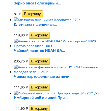
Зерно овса Голозерный...
81
Р
Клетчатка пшеничная...
119,90
Р
Чайный напиток ИВАН ДА...
235,75
Р
Чипсы картофельные из печи...
111,65
Р
Имбирный чай с липой При...
111,90
Р