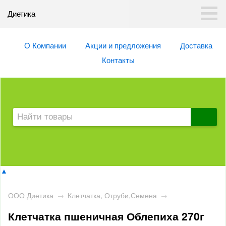
Диетика
О Компании
Акции и предложения
Доставка
Контакты
▲
ООО Диетика
→
Клетчатка, Отруби,Семена
→
Клетчатка пшеничная Облепиха 270г