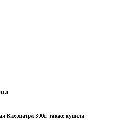
ывы
я Клеопатра 300г, также купили