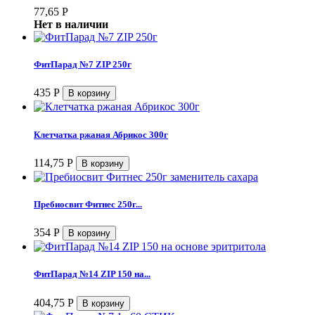
77,65
Р
Нет в наличии
ФитПарад №7 ZIP 250г
435
Р
Клетчатка ржаная Абрикос 300г
114,75
Р
Пребиосвит Фитнес 250г...
354
Р
ФитПарад №14 ZIP 150 на...
404,75
Р