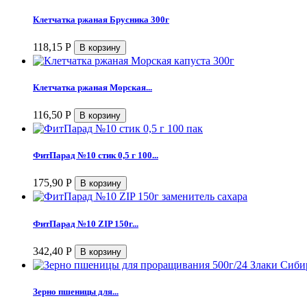
Клетчатка ржаная Брусника 300г
118,15
Р
Клетчатка ржаная Морская...
116,50
Р
ФитПарад №10 стик 0,5 г 100...
175,90
Р
ФитПарад №10 ZIP 150г...
342,40
Р
Зерно пшеницы для...