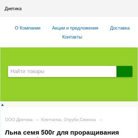
Диетика
О Компании
Акции и предложения
Доставка
Контакты
▲
ООО Диетика
→
Клетчатка, Отруби,Семена
→
Льна семя 500г для проращивания