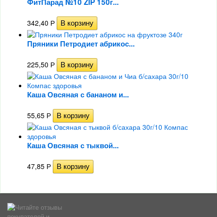
ФитПарад №10 ZIP 150г...
342,40
Р
Пряники Петродиет абрикос...
225,50
Р
Каша Овсяная с бананом и...
55,65
Р
Каша Овсяная с тыквой...
47,85
Р