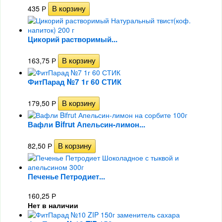
435
Р
Цикорий растворимый...
163,75
Р
ФитПарад №7 1г 60 СТИК
179,50
Р
Вафли Bifrut Апельсин-лимон...
82,50
Р
Печенье Петродиет...
160,25
Р
Нет в наличии