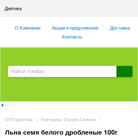
Диетика
О Компании
Акции и предложения
Доставка
Контакты
▲
ООО Диетика
→
Клетчатка, Отруби,Семена
→
Льна семя белого дробленые 100г