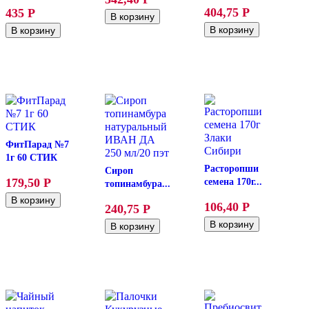
404,75
Р
435
Р
ФитПарад №7
1г 60 СТИК
Расторопши
Сироп
179,50
Р
семена 170г...
топинамбура...
106,40
Р
240,75
Р