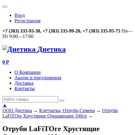
Вход
Регистрация
+7 (383) 335-93-38, +7 (383) 335-99-20, +7 (383) 335-95-75
Пн—
Пт 9:00—17:00
Диетика
0
Р
О Компании
Акции и предложения
Доставка
Контакты
▲
ООО Диетика
→
Клетчатка, Отруби,Семена
→
Отруби
LaFiTOre Хрустящие Очищающие 100гр
→
Отруби LaFiTOre Хрустящие