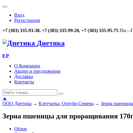
Вход
Регистрация
+7 (383) 335-93-38, +7 (383) 335-99-20, +7 (383) 335-95-75
Пн—Пт
Диетика
0
Р
О Компании
Акции и предложения
Доставка
Контакты
▲
ООО Диетика
→
Клетчатка, Отруби,Семена
→
Зерна пшеницы 
Зерна пшеницы для проращивания 170г
Обзор