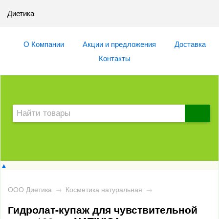
Диетика
О Компании
Акции и предложения
Доставка
Контакты
▲
ООО Диетика
→
Косметика натуральная
→
Гидролат-купаж для чувствительной