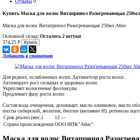
Отзывы
0
Купить Маска для волос Витапринол Разогревающая 250мл
Маска для волос Витапринол Разогревающая 250мл Абис
Основной склад:
Осталось 2 штуки
374,25
Р
Добавить к сравнению
Для редких, ослабленных волос.Активатолр роста волос.
Активирует рост сильных и здоровых волос
Укрепляет волосенные фолликулы
Продлевает фазу роста волос
Состав:вода очищенная, дехикварт, масло оливковое, масло об
пихты сибирской, желатин, биотин (витамин Н), ретинола ацет
Срок реализ (мес.)
12 —
Страна происхождения
ООО ИПК"Абис"
Маска для волос Витапринол Разогрев