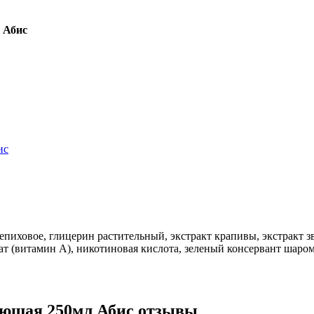
 Абис
лепиховое, глицерин растительный, экстракт крапивы, экстракт 
ат (витамин А), никотиновая кислота, зеленый консервант шаро
ающая 250мл Абис отзывы